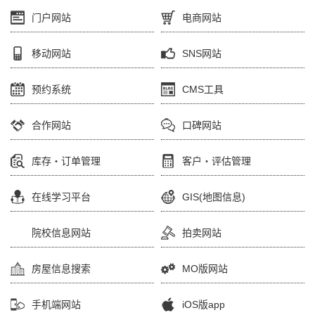
门户网站
电商网站
移动网站
SNS网站
预约系统
CMS工具
合作网站
口碑网站
库存・订单管理
客户・评估管理
在线学习平台
GIS(地图信息)
院校信息网站
拍卖网站
房屋信息搜索
MO版网站
手机端网站
iOS版app