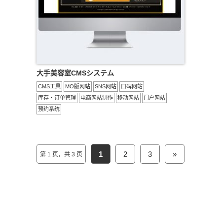
大手美容室CMSシステム
CMS工具
MO版网站
SNS网站
口碑网站
库存・订单管理
电商网站制作
移动网站
门户网站
预约系统
1
2
3
»
第 1 页，共 3 页