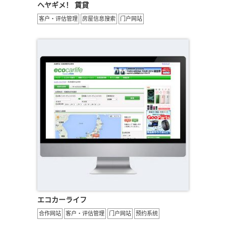
ヘヤギメ！ 賃貸
客户・评估管理
房屋信息搜索
门户网站
エコカーライフ
合作网站
客户・评估管理
门户网站
预约系统